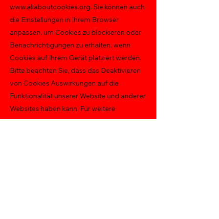
www.allaboutcookies.org
. Sie können auch
die Einstellungen in Ihrem Browser
anpassen, um Cookies zu blockieren oder
Benachrichtigungen zu erhalten, wenn
Cookies auf Ihrem Gerät platziert werden.
Bitte beachten Sie, dass das Deaktivieren
von Cookies Auswirkungen auf die
Funktionalität unserer Website und anderer
Websites haben kann. Für weitere
Anleitungen zur Verwaltung von Cookies in
verschiedenen Browsern, besuchen Sie die
folgenden Links: [Liste von Browsern und
Links zu deren Cookie-Einstellungen].
OFK Demirelli GmbH -
Oberflächenkosmetik.ch
Samet Demirelli
Neuhof 19