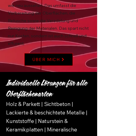
wie neu aussehen. Das umfasst die
Vorbereitung der Oberflächen, die
Retusche sowie die Veredelung und
Reinigung der Materialen. Das spart nicht
nur Kosten, sondern ist auch schnell und
effizient.
ÜBER MICH
Individuelle Lösungen für alle
Oberflächenarten
Holz & Parkett | Sichtbeton |
Lackierte & beschichtete Metalle |
Kunststoffe | Naturstein &
Keramikplatten | Mineralische