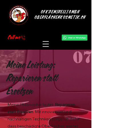
OFK DEMIRELLI GMBH
OBERFLÄCHENKOSMETIK.CH
Call me
Meine Leistung:
Reparieren statt
Ersetzen
Meine Philosophie lautet:
Reparieren
statt Ersetzen
. Mit innovativen und
nachhaltigen Techniken sorge ich dafür,
dass beschädigte Oberflächen wieder